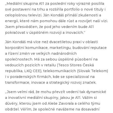
„Mediální skupina A11 za poslední roky výrazně posílila
své postavení na trhu a rozšířila portfolio o nové tituly i
celoplošnou televizi. Ján Kondáš přináší zkušenosti a
energii, které nám pomohou dále růst a rozvíjet naši vizi.
Jsem přesvědčen, že pod jeho vedením bude A11
pokračovat v úspěšném rozvoji a inovacích.“
Ján Kondáš má více než dvacetiletou praxi v oblasti
korporátní komunikace, marketingu, budování reputace
a řízení změn ve velkých nadnárodních
společnostech. Má za sebou úspěšné působení na
vedoucích pozicích v retailu (Tesco Stores Česká
republika, LKQ CEE), telekomunikacích (Slovak Telekom)
i v poradenských firmách, kde se specializoval na
transformace, inovace a strategický rozvoj značek.
„Jsem velmi rád, že mohu převzít vedení tak dynamické
a inovativní mediální skupiny, jakou je A11. Vážím si
důvěry, kterou jsem od Aleše Zavorala a celého týmu
obdržel. Věřím, že společně navážeme na dosavadní