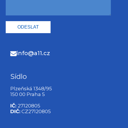
ODESLAT
info@a11.cz
Sídlo
Plzeňská 1348/95
150 00 Praha 5
IČ:
27120805
DIČ:
CZ27120805