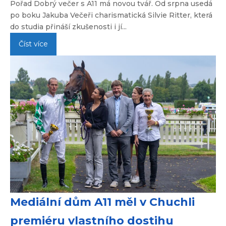
Pořad Dobrý večer s A11 má novou tvář. Od srpna usedá
po boku Jakuba Večeři charismatická Silvie Ritter, která
do studia přináší zkušenosti i jí...
Číst více
Mediální dům A11 měl v Chuchli
premiéru vlastního dostihu