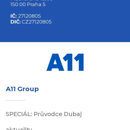
150 00 Praha 5
IČ:
27120805
DIČ:
CZ27120805
A11 Group
SPECIÁL: Průvodce Dubaj
aktuality