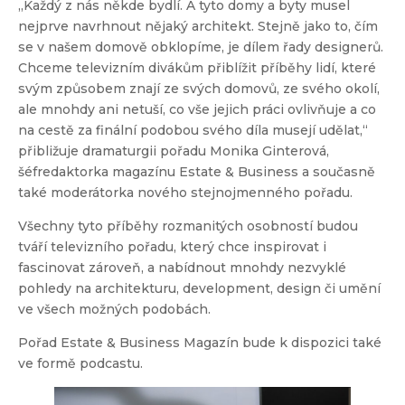
„Každý z nás někde bydlí. A tyto domy a byty musel
nejprve navrhnout nějaký architekt. Stejně jako to, čím
se v našem domově obklopíme, je dílem řady designerů.
Chceme televizním divákům přiblížit příběhy lidí, které
svým způsobem znají ze svých domovů, ze svého okolí,
ale mnohdy ani netuší, co vše jejich práci ovlivňuje a co
na cestě za finální podobou svého díla musejí udělat,“
přibližuje dramaturgii pořadu Monika Ginterová,
šéfredaktorka magazínu Estate & Business a současně
také moderátorka nového stejnojmenného pořadu.
Všechny tyto příběhy rozmanitých osobností budou
tváří televizního pořadu, který chce inspirovat i
fascinovat zároveň, a nabídnout mnohdy nezvyklé
pohledy na architekturu, development, design či umění
ve všech možných podobách.
Pořad Estate & Business Magazín bude k dispozici také
ve formě podcastu.